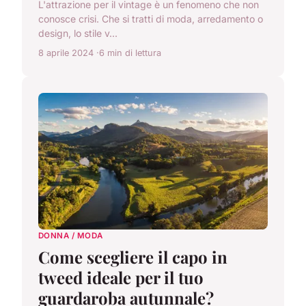
L'attrazione per il vintage è un fenomeno che non
conosce crisi. Che si tratti di moda, arredamento o
design, lo stile v...
8 aprile 2024
6 min di lettura
DONNA / MODA
Come scegliere il capo in
tweed ideale per il tuo
guardaroba autunnale?