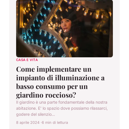
CASA E VITA
Come implementare un
impianto di illuminazione a
basso consumo per un
giardino roccioso?
Il giardino è una parte fondamentale della nostra
abitazione. E' lo spazio dove possiamo rilassarci,
godere del silenzio...
8 aprile 2024
6 min di lettura