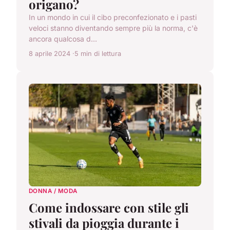
origano?
In un mondo in cui il cibo preconfezionato e i pasti
veloci stanno diventando sempre più la norma, c'è
ancora qualcosa d...
8 aprile 2024
5 min di lettura
DONNA / MODA
Come indossare con stile gli
stivali da pioggia durante i