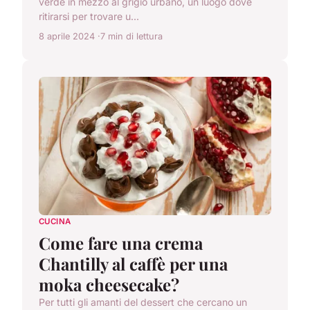
verde in mezzo al grigio urbano, un luogo dove
ritirarsi per trovare u...
8 aprile 2024
7 min di lettura
CUCINA
Come fare una crema
Chantilly al caffè per una
moka cheesecake?
Per tutti gli amanti del dessert che cercano un