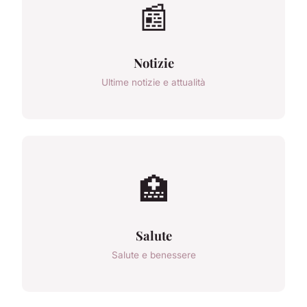
📰
Notizie
Ultime notizie e attualità
🏥
Salute
Salute e benessere