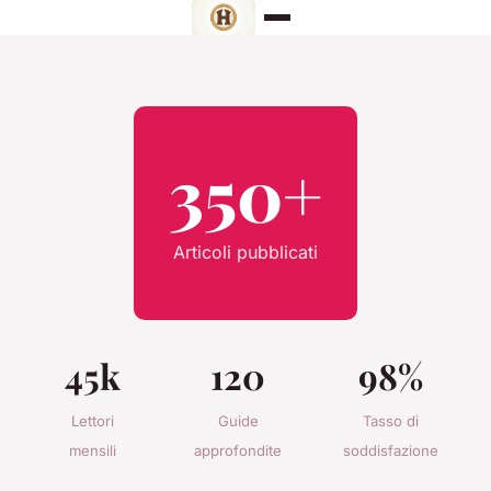
350+
Articoli pubblicati
45k
120
98%
Lettori
Guide
Tasso di
mensili
approfondite
soddisfazione