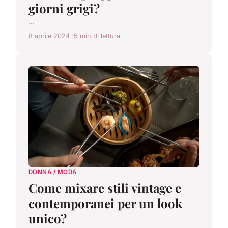
giorni grigi?
...
8 aprile 2024
5 min di lettura
DONNA / MODA
Come mixare stili vintage e
contemporanei per un look
unico?