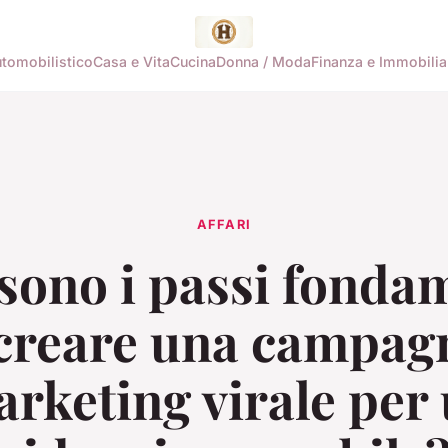
tomobilistico
Casa e Vita
Cucina
Donna / Moda
Finanza e Immobilia
AFFARI
sono i passi fonda
creare una campag
rketing virale per