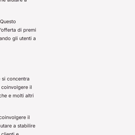
. Questo
’offerta di premi
ndo gli utenti a
 si concentra
e coinvolgere il
e e molti altri
coinvolgere il
tare a stabilire
clienti e