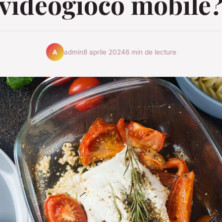
videogioco mobile
admin
8 aprile 2024
6 min de lecture
A