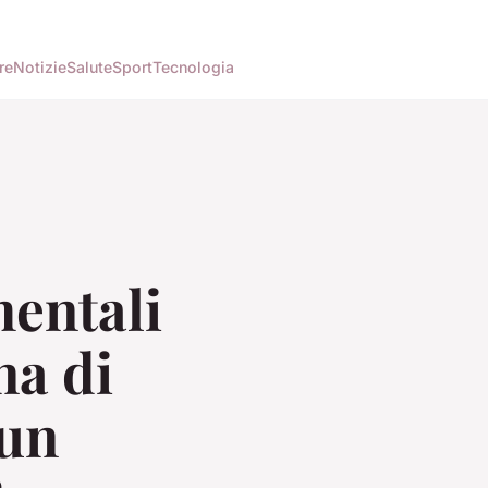
re
Notizie
Salute
Sport
Tecnologia
mentali
na di
 un