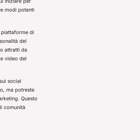
i iniziare per
e modi potenti
 piattaforme di
sonalità del
 attratti da
 e video del
sui social
co, ma potreste
arketing. Questo
di comunità