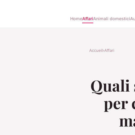
Home
Affari
Animali domestici
Au
Accueil
›
Affari
Quali 
per 
ma