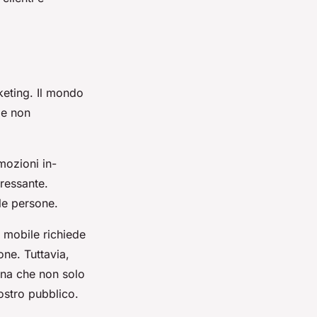
keting. Il mondo
be non
mozioni in-
eressante.
 le persone.
 mobile richiede
ne. Tuttavia,
gna che non solo
ostro pubblico.