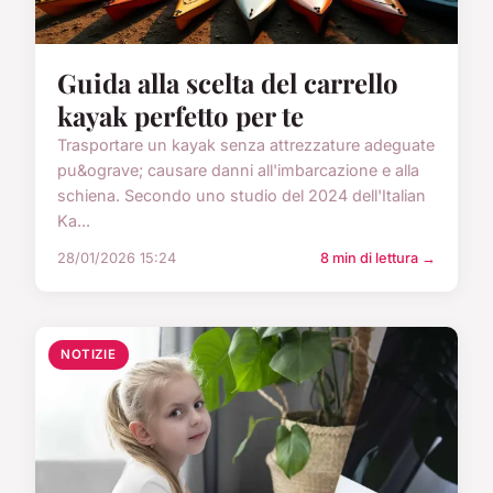
Guida alla scelta del carrello
kayak perfetto per te
Trasportare un kayak senza attrezzature adeguate
pu&ograve; causare danni all'imbarcazione e alla
schiena. Secondo uno studio del 2024 dell'Italian
Ka...
28/01/2026 15:24
8 min di lettura →
NOTIZIE