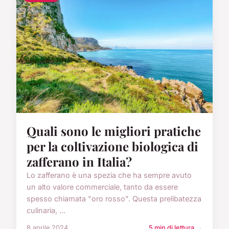
Quali sono le migliori pratiche
per la coltivazione biologica di
zafferano in Italia?
Lo zafferano è una spezia che ha sempre avuto
un alto valore commerciale, tanto da essere
spesso chiamata "oro rosso". Questa prelibatezza
culinaria, ...
8 aprile 2024
5 min di lettura →