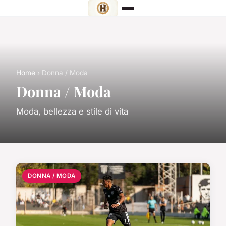
Home
› Donna / Moda
Donna / Moda
Moda, bellezza e stile di vita
DONNA / MODA