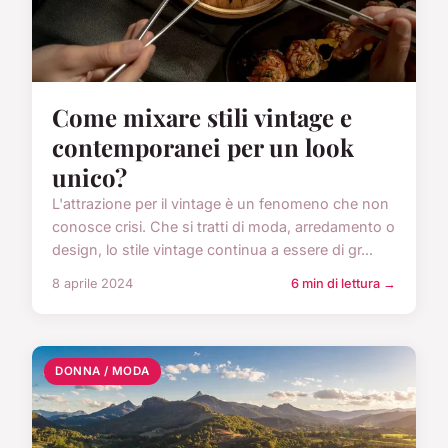
Come mixare stili vintage e
contemporanei per un look
unico?
L'attrazione per il vintage è un fenomeno che non
conosce crisi. Che si tratti di moda, arredamento o
design, lo stile vintage continua a essere di gr...
8 aprile 2024
6 min di lettura →
DONNA / MODA