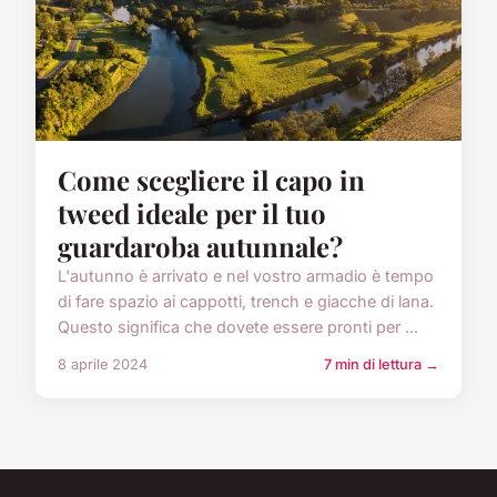
Come scegliere il capo in
tweed ideale per il tuo
guardaroba autunnale?
L'autunno è arrivato e nel vostro armadio è tempo
di fare spazio ai cappotti, trench e giacche di lana.
Questo significa che dovete essere pronti per ...
8 aprile 2024
7 min di lettura →